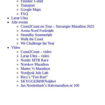
Finisher T-shirt
Transport
Google Maps
FAQ
Læsø Ultra
Alle events
Coast2Coast on Tour – Stavanger Marathon 2025
Arena Nord Forårsløb
Strandby Sommerløb
Walk the Coast
We Challenge the Year
Video
Coast2Coast – video
Læsø Ultra – video
Nordic MTB Race
Norskov Marathon
Martec ½ Marathon
Nordjysk Jule Løb
Rico´s “Fun Run”
SKYGGEBØRNsløbet
Jan Nordenbæk´s Halvmarathon nr 100