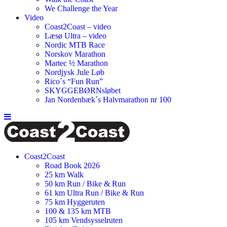
We Challenge the Year
Video
Coast2Coast – video
Læsø Ultra – video
Nordic MTB Race
Norskov Marathon
Martec ½ Marathon
Nordjysk Jule Løb
Rico´s “Fun Run”
SKYGGEBØRNsløbet
Jan Nordenbæk´s Halvmarathon nr 100
Coast2Coast
Road Book 2026
25 km Walk
50 km Run / Bike & Run
61 km Ultra Run / Bike & Run
75 km Hyggeruten
100 & 135 km MTB
105 km Vendsysselruten