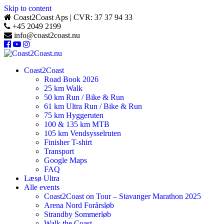
Skip to content
Coast2Coast Aps | CVR: 37 37 94 33
+45 2049 2199
info@coast2coast.nu
Coast2Coast
Road Book 2026
25 km Walk
50 km Run / Bike & Run
61 km Ultra Run / Bike & Run
75 km Hyggeruten
100 & 135 km MTB
105 km Vendsysselruten
Finisher T-shirt
Transport
Google Maps
FAQ
Læsø Ultra
Alle events
Coast2Coast on Tour – Stavanger Marathon 2025
Arena Nord Forårsløb
Strandby Sommerløb
Walk the Coast